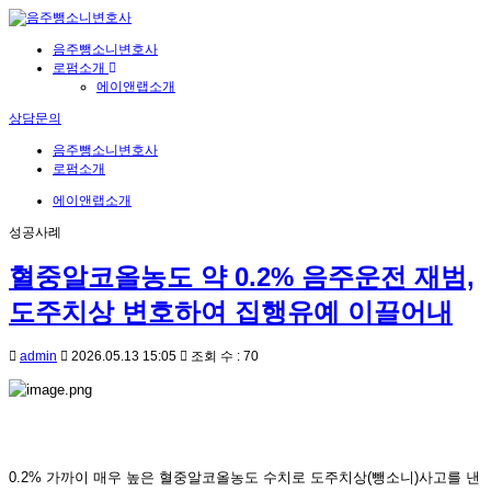
음주뺑소니변호사
로펌소개
에이앤랩소개
상담문의
음주뺑소니변호사
로펌소개
에이앤랩소개
성공사례
혈중알코올농도 약 0.2% 음주운전 재범,
도주치상 변호하여 집행유예 이끌어내
admin
2026.05.13 15:05
조회 수 : 70
0.2% 가까이 매우 높은 혈중알코올농도 수치로 도주치상(뺑소니)사고를 낸