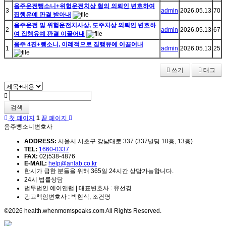
음주운전뺑소니+위험운전치상 혐의 의뢰인 변호하여
3
admin
2026.05.13
70
집행유예 판결 받아내
음주운전 및 위험운전치사상, 도주치상 의뢰인 변호하
2
admin
2026.05.13
67
여 집행유예 판결 이끌어내
음주 4진+뺑소니, 이례적으로 집행유예 이끌어내
1
admin
2026.05.13
25
쓰기
태그
검색
첫 페이지
1
끝 페이지
음주뺑소니변호사
ADDRESS:
서울시 서초구 강남대로 337 (337빌딩 10층, 13층)
TEL:
1660-0337
FAX:
02)538-4876
E-MAIL:
help@anlab.co.kr
한시가 급한 분들을 위해 365일 24시간 상담가능합니다.
24시 법률상담
법무법인 에이앤랩 | 대표변호사 : 유선경
광고책임변호사 : 박현식, 조건명
©2026 health.whenmomspeaks.com All Rights Reserved.