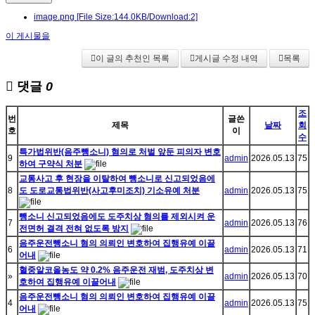
image.png
[File Size:144.0KB/Download:2]
이 게시물을
이 글의 추천인 목록
게시글 수정 내역
목록
댓글
0
조
번
글쓴
제목
날짜
회
호
이
수
특가법위반(음주뺑소니) 혐의로 처벌 앞둔 피의자 변호
9
admin
2026.05.13
75
하여 구약식 처분
교통사고 후 현장을 이탈하여 뺑소니로 신고되었음에
8
도 도로교통법위반(사고후미조치) 기소유예 처분
admin
2026.05.13
75
뺑소니 신고되었음에도 도주치상 혐의를 제외시켜 운
7
admin
2026.05.13
76
전면허 결격 전혀 없도록 방지
음주운전뺑소니 혐의 의뢰인 변호하여 집행유예 이끌
6
admin
2026.05.13
71
어내
혈중알코올농도 약 0.2% 음주운전 재범, 도주치상 변
»
admin
2026.05.13
70
호하여 집행유예 이끌어내
음주운전뺑소니 혐의 의뢰인 변호하여 집행유예 이끌
4
admin
2026.05.13
75
어내