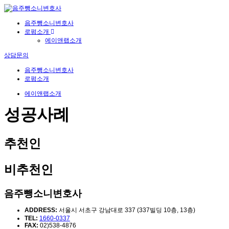
음주뺑소니변호사
로펌소개
에이앤랩소개
상담문의
음주뺑소니변호사
로펌소개
에이앤랩소개
성공사례
추천인
비추천인
음주뺑소니변호사
ADDRESS:
서울시 서초구 강남대로 337 (337빌딩 10층, 13층)
TEL:
1660-0337
FAX:
02)538-4876