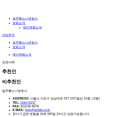
음주뺑소니변호사
로펌소개
에이앤랩소개
상담문의
음주뺑소니변호사
로펌소개
에이앤랩소개
성공사례
추천인
비추천인
음주뺑소니변호사
ADDRESS:
서울시 서초구 강남대로 337 (337빌딩 10층, 13층)
TEL:
1660-0337
FAX:
02)538-4876
E-MAIL:
help@anlab.co.kr
한시가 급한 분들을 위해 365일 24시간 상담가능합니다.