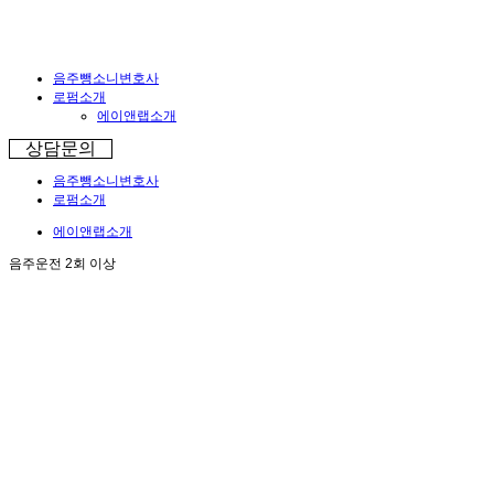
음주뺑소니변호사
로펌소개
에이앤랩소개
상담문의
음주뺑소니변호사
로펌소개
에이앤랩소개
음주운전 2회 이상
음주운전 2회 이상
과거에는 음주 전과가 있다고 하더라도 벌금형이나 집
행유예를 선고하는 경우가 많았습니다.
그렇기 때문에
음주운전은 변호사를 선임하지 않아도
된다
는 인식이 만연해 있었습니다.