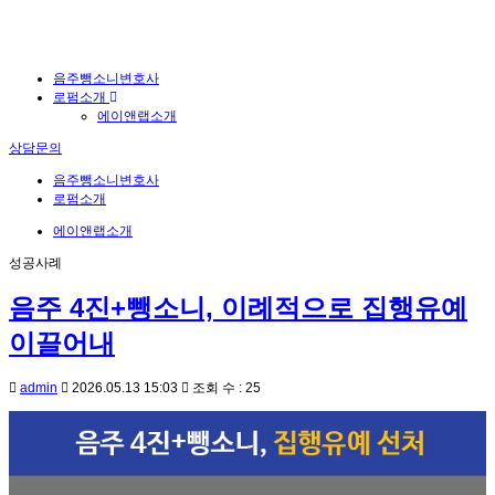
음주뺑소니변호사
로펌소개
에이앤랩소개
상담문의
음주뺑소니변호사
로펌소개
에이앤랩소개
성공사례
음주 4진+뺑소니, 이례적으로 집행유예
이끌어내
admin
2026.05.13 15:03
조회 수 : 25