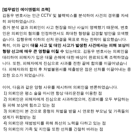
[법무법인 에이앤랩의 조력]
김동우 변호사는 인근 CCTV 및 블랙박스를 분석하여 사건의 경위를 자세
히 파악하였습니다.
증거 분석 결과 의뢰인이 사고 현장을 떠난 사실이 명백했기 때문에, 변호
인은 의뢰인의 혐의를 인정하면서도 최대한 형량을 감경할 방안을 모색했
습니다. 집행유예 이하의 선처 판결을 목표로 하는 전략이 필요했습니다.
특히, 이와 같이
대물 사고 및 대인 사고가 발생한 사건에서는 피해 보상이
형량 선고에 매우 큰 영향을 미칠 수
있는데요. 김동우 변호사는 의뢰인을
대리하여 피해자가 입은 대물 손해에 대한 배상이 완료되도록 조력하였습
니다. 또한, 피해자에게 진심으로 사과를 전한 끝에 합의를 이끌어냈습니
다. 피해자와의 합의 후 처벌불원서를 제출받은 점은 선처를 이끌어내는 중
요한 요소가 되었습니다.
이어, 다음과 같은 양형 사유를 제시하며 의뢰인을 변론하였습니다.
1) 의뢰인은 평소 술을 마시면 항상 대리운전을 이용한 점
2) 의뢰인은 피해자에게 진심으로 사과하였으며, 진료비를 모두 부담하는
등 피해 보상에 힘쓰고 있는 점
3) 의뢰인이 본 건으로 중형의 처벌을 받을 시 연로한 부모님 및 가족들의
생계가 위협받는 점
4) 의뢰인은 재범방지를 위해 최선의 노력을 다하고 있는 점
5) 의뢰인의 가족 및 지인들 또한 선처를 간절히 바라는 점