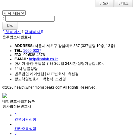
쓰기
태그
검색
첫 페이지
1
끝 페이지
음주뺑소니변호사
ADDRESS:
서울시 서초구 강남대로 337 (337빌딩 10층, 13층)
TEL:
1660-0337
FAX:
02)538-4876
E-MAIL:
help@anlab.co.kr
한시가 급한 분들을 위해 365일 24시간 상담가능합니다.
24시 법률상담
법무법인 에이앤랩 | 대표변호사 : 유선경
광고책임변호사 : 박현식, 조건명
©2026 health.whenmomspeaks.com All Rights Reserved.
대한변호사협회등록
형사법전문변호사
간편상담신청
카카오톡상담