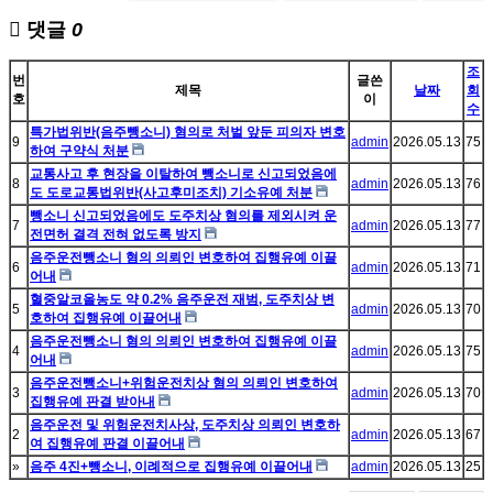
댓글
0
조
번
글쓴
제목
날짜
회
호
이
수
특가법위반(음주뺑소니) 혐의로 처벌 앞둔 피의자 변호
9
admin
2026.05.13
75
하여 구약식 처분
교통사고 후 현장을 이탈하여 뺑소니로 신고되었음에
8
admin
2026.05.13
76
도 도로교통법위반(사고후미조치) 기소유예 처분
뺑소니 신고되었음에도 도주치상 혐의를 제외시켜 운
7
admin
2026.05.13
77
전면허 결격 전혀 없도록 방지
음주운전뺑소니 혐의 의뢰인 변호하여 집행유예 이끌
6
admin
2026.05.13
71
어내
혈중알코올농도 약 0.2% 음주운전 재범, 도주치상 변
5
admin
2026.05.13
70
호하여 집행유예 이끌어내
음주운전뺑소니 혐의 의뢰인 변호하여 집행유예 이끌
4
admin
2026.05.13
75
어내
음주운전뺑소니+위험운전치상 혐의 의뢰인 변호하여
3
admin
2026.05.13
70
집행유예 판결 받아내
음주운전 및 위험운전치사상, 도주치상 의뢰인 변호하
2
admin
2026.05.13
67
여 집행유예 판결 이끌어내
»
음주 4진+뺑소니, 이례적으로 집행유예 이끌어내
admin
2026.05.13
25