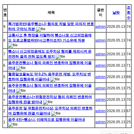
조
번
글쓴
제목
날짜
회
호
이
수
특가법위반(음주뺑소니) 혐의로 처벌 앞둔 피의자 변호
9
admin
2026.05.13
74
하여 구약식 처분
교통사고 후 현장을 이탈하여 뺑소니로 신고되었음에
8
도 도로교통법위반(사고후미조치) 기소유예 처분
admin
2026.05.13
74
뺑소니 신고되었음에도 도주치상 혐의를 제외시켜 운
7
admin
2026.05.13
74
전면허 결격 전혀 없도록 방지
음주운전뺑소니 혐의 의뢰인 변호하여 집행유예 이끌
6
admin
2026.05.13
71
어내
혈중알코올농도 약 0.2% 음주운전 재범, 도주치상 변
5
admin
2026.05.13
69
호하여 집행유예 이끌어내
음주운전뺑소니 혐의 의뢰인 변호하여 집행유예 이끌
4
admin
2026.05.13
75
어내
음주운전뺑소니+위험운전치상 혐의 의뢰인 변호하여
»
admin
2026.05.13
70
집행유예 판결 받아내
음주운전 및 위험운전치사상, 도주치상 의뢰인 변호하
2
admin
2026.05.13
67
여 집행유예 판결 이끌어내
음주 4진+뺑소니, 이례적으로 집행유예 이끌어내
1
admin
2026.05.13
25